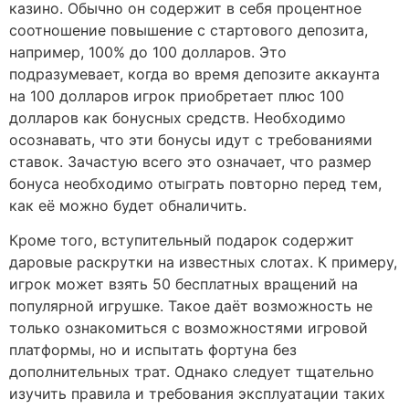
казино. Обычно он содержит в себя процентное
соотношение повышение с стартового депозита,
например, 100% до 100 долларов. Это
подразумевает, когда во время депозите аккаунта
на 100 долларов игрок приобретает плюс 100
долларов как бонусных средств. Необходимо
осознавать, что эти бонусы идут с требованиями
ставок. Зачастую всего это означает, что размер
бонуса необходимо отыграть повторно перед тем,
как её можно будет обналичить.
Кроме того, вступительный подарок содержит
даровые раскрутки на известных слотах. К примеру,
игрок может взять 50 бесплатных вращений на
популярной игрушке. Такое даёт возможность не
только ознакомиться с возможностями игровой
платформы, но и испытать фортуна без
дополнительных трат. Однако следует тщательно
изучить правила и требования эксплуатации таких