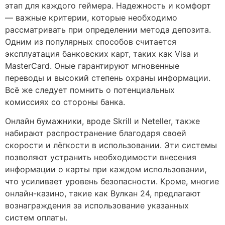
этап для каждого геймера. Надежность и комфорт
— важные критерии, которые необходимо
рассматривать при определении метода депозита.
Одним из популярных способов считается
эксплуатация банковских карт, таких как Visa и
MasterCard. Оные гарантируют мгновенные
переводы и высокий степень охраны информации.
Всё же следует помнить о потенциальных
комиссиях со стороны банка.
Онлайн бумажники, вроде Skrill и Neteller, также
набирают распространение благодаря своей
скорости и лёгкости в использовании. Эти системы
позволяют устранить необходимости внесения
информации о карты при каждом использовании,
что усиливает уровень безопасности. Кроме, многие
онлайн-казино, такие как Вулкан 24, предлагают
вознаграждения за использование указанных
систем оплаты.