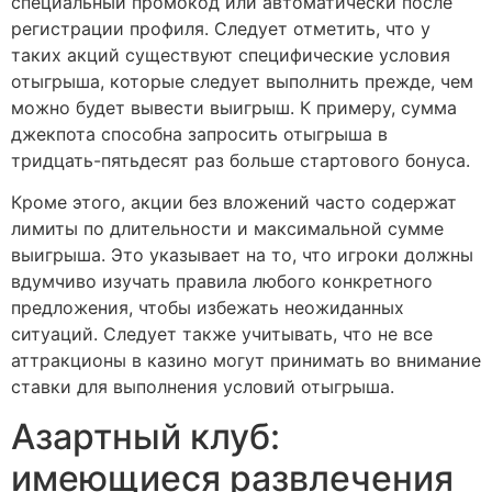
специальный промокод или автоматически после
регистрации профиля. Следует отметить, что у
таких акций существуют специфические условия
отыгрыша, которые следует выполнить прежде, чем
можно будет вывести выигрыш. К примеру, сумма
джекпота способна запросить отыгрыша в
тридцать-пятьдесят раз больше стартового бонуса.
Кроме этого, акции без вложений часто содержат
лимиты по длительности и максимальной сумме
выигрыша. Это указывает на то, что игроки должны
вдумчиво изучать правила любого конкретного
предложения, чтобы избежать неожиданных
ситуаций. Следует также учитывать, что не все
аттракционы в казино могут принимать во внимание
ставки для выполнения условий отыгрыша.
Азартный клуб:
имеющиеся развлечения