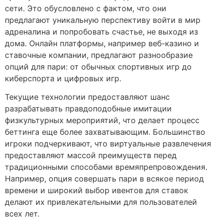
сети. Это обусловлено с фактом, что они
предлагают уникальную перспективу войти в мир
адреналина и попробовать счастье, не выходя из
дома. Онлайн платформы, например веб-казино и
ставочные компании, предлагают разнообразие
опций для пари: от обычных спортивных игр до
киберспорта и цифровых игр.
Текущие технологии предоставляют шанс
разрабатывать правдоподобные имитации
физкультурных мероприятий, что делает процесс
беттинга еще более захватывающим. Большинство
игроки подчеркивают, что виртуальные развлечения
предоставляют массой преимуществ перед
традиционными способами времяпрепровождения.
Например, опция совершать пари в всякое период
времени и широкий выбор ивентов для ставок
делают их привлекательными для пользователей
всех лет.