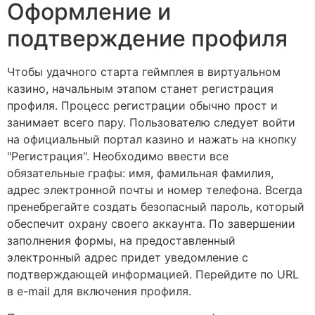
Оформление и
подтверждение профиля
Чтобы удачного старта геймплея в виртуальном
казино, начальным этапом станет регистрация
профиля. Процесс регистрации обычно прост и
занимает всего пару. Пользователю следует войти
на официальный портал казино и нажать на кнопку
"Регистрация". Необходимо ввести все
обязательные графы: имя, фамильная фамилия,
адрес электронной почты и номер телефона. Всегда
пренебрегайте создать безопасный пароль, который
обеспечит охрану своего аккаунта. По завершении
заполнения формы, на предоставленный
электронный адрес придет уведомление с
подтверждающей информацией. Перейдите по URL
в e-mail для включения профиля.