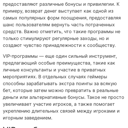
предоставляют различные бонусы и привилегии. К
примеру, возврат денег выступает как одной из
самых популярных форм поощрения, предоставляя
шанс пользователям вернуть часть потраченных
средств. Важно отметить, что такие программы не
только стимулируют регулярные заходы, но и
создают чувство принадлежности к сообществу.
VIP-программы — еще один сильный инструмент,
предлагающий особые преимущества, такие как
личные консультанты и участие в приватных
мероприятиях. В отдельных случаях геймеры
способны зарабатывать экстра поинты за всякую
бет, которые затем можно превратить в реальные
деньги или альтернативные бонусы. Такое не просто
увеличивает участие игроков, а также помогает
укреплению длительных связей между игроками и
игорным заведением.