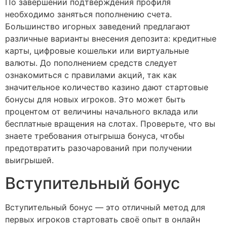
По завершении подтверждения профиля
необходимо заняться пополнению счета.
Большинство игорных заведений предлагают
различные варианты внесения депозита: кредитные
карты, цифровые кошельки или виртуальные
валюты. До пополнением средств следует
ознакомиться с правилами акций, так как
значительное количество казино дают стартовые
бонусы для новых игроков. Это может быть
процентом от величины начального вклада или
бесплатные вращения на слотах. Проверьте, что вы
знаете требования отыгрыша бонуса, чтобы
предотвратить разочарований при получении
выигрышей.
Вступительный бонус
Вступительный бонус — это отличный метод для
первых игроков стартовать своё опыт в онлайн