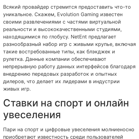
Всякий провайдер стремится предоставить что-то
уникальное. Скажем, Evolution Gaming известен
своими развлечениями с частями виртуальной
реальности и высококачественными студиями,
находящимися по глобусу. NetEnt предлагает
разнообразный набор игр с живыми крупье, включая
такие востребованные типы, как блэкджек и
рулетка. Данные компании обеспечивают
непрерывную работу данных интерфейсов благодаря
внедрению передовых разработок и опытных
дилеров, что делает их лидерами в индустрии
живых игр.
Ставки на спорт и онлайн
увеселения
Пари на спорт и цифровые увеселения молниеносно
приобретают известность среди пользователей