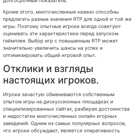
долгосрочный показатель.
Кроме этого, многочисленные казино способны
предлагать разные значения RTP для одной и той же
игры. Поэтому опытные игроки всегда советуют
оценивать эти характеристики перед запуском
геймплея. Выбор игр с повышенным RTP может
значительно увеличить шансы на успех и
оптимизировать общий игровой опыт.
Отклики и взгляды
настоящих игроков.
Игроки зачастую обмениваются собственным
опытом игры на дискуссионных площадках и
специализированных сайтах, разбирая достоинства
и недостатки многочисленных онлайн игорных
заведений. Одним из самых популярных вопросов,
что игроки обсуждают, является оперативность