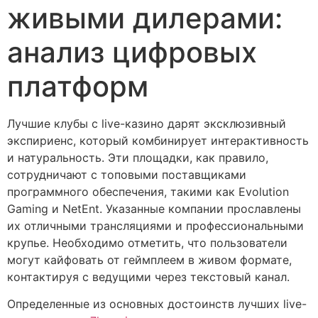
живыми дилерами:
анализ цифровых
платформ
Лучшие клубы с live-казино дарят эксклюзивный
экспириенс, который комбинирует интерактивность
и натуральность. Эти площадки, как правило,
сотрудничают с топовыми поставщиками
программного обеспечения, такими как Evolution
Gaming и NetEnt. Указанные компании прославлены
их отличными трансляциями и профессиональными
крупье. Необходимо отметить, что пользователи
могут кайфовать от геймплеем в живом формате,
контактируя с ведущими через текстовый канал.
Определенные из основных достоинств лучших live-