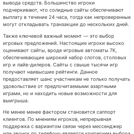
вывода средств. Большинство игроки
подчеркивают, что солидные сайты обеспечивают
выплату в течение 24 часа, тогда как непроверенные
могут откладывать транзакции до нескольких дней.
Также ключевой важный момент — это выбор
игровых предложений. Настоящие игроки высоко
оценивают сайты, вроде игровые автоматы 7К,
обеспечивающие широкий набор слотов, столовых
игр и лайв-дилеров. Сайты с свыше тысячи игр
получают наивысшие рейтинги. Данное
предоставляет шанс участникам не только получать
удовольствие от предпочитаемыми азартными
играми, но и находить новые возможности для
выигрыша.
Не менее менее фактором становится саппорт
клиентов. По мнениям игроков, непрерывная
поддержка с вариантом связи через мессенджер
или звонок по телефону является критерием выбора