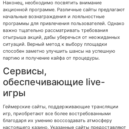
Наконец, необходимо посвятить внимание
акционной программе. Различные сайты предлагают
начальные вознаграждения и лояльностные
программы для привлечения пользователей. Однако
важно тщательно рассматривать требования
отыгрыша акций, дабы уберечься от неожиданных
ситуаций. Верный метод к выбору площадки
способен заметно улучшить шансы на успешную
партию и получение кайфа от процедуры.
Сервисы,
обеспечивающие live-
игры
Геймерские сайты, поддерживающие трансляции
игр, приобретают все более востребованными
благодаря их умению воссоздавать атмосферу
настоящего казино. Указанные сайты предоставляют