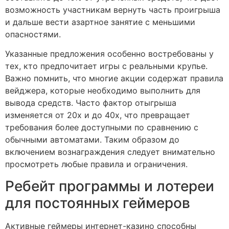
возможность участникам вернуть часть проигрыша
и дальше вести азартное занятие с меньшими
опасностями.
Указанные предложения особенно востребованы у
тех, кто предпочитает игры с реальными крупье.
Важно помнить, что многие акции содержат правила
вейджера, которые необходимо выполнить для
вывода средств. Часто фактор отыгрыша
изменяется от 20x и до 40x, что превращает
требования более доступными по сравнению с
обычными автоматами. Таким образом до
включением вознаграждения следует внимательно
просмотреть любые правила и ограничения.
Ребейт программы и лотереи
для постоянных геймеров
Активные геймеры интернет-казино способны