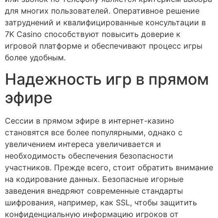
для многих пользователей. Оперативное решение
затруднений и квалифицированные консультации в
7K Casino способствуют повысить доверие к
игровой платформе и обеспечивают процесс игры
более удобным.
Надежность игр в прямом
эфире
Сессии в прямом эфире в интернет-казино
становятся все более популярными, однако с
увеличением интереса увеличивается и
необходимость обеспечения безопасности
участников. Прежде всего, стоит обратить внимание
на кодирование данных. Безопасные игорные
заведения внедряют современные стандарты
шифрования, например, как SSL, чтобы защитить
конфиденциальную информацию игроков от