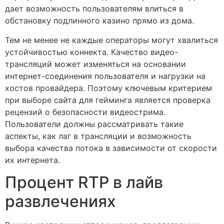
дает возможность пользователям влиться в
обстановку подлинного казино прямо из дома.
Тем не менее не каждые операторы могут хвалиться
устойчивостью коннекта. Качество видео-
трансляций может изменяться на основании
интернет-соединения пользователя и нагрузки на
хостов провайдера. Поэтому ключевым критерием
при выборе сайта для гейминга является проверка
рецензий о безопасности видеострима.
Пользователи должны рассматривать такие
аспекты, как лаг в трансляции и возможность
выбора качества потока в зависимости от скорости
их интернета.
Процент RTP в лайв
развлечениях