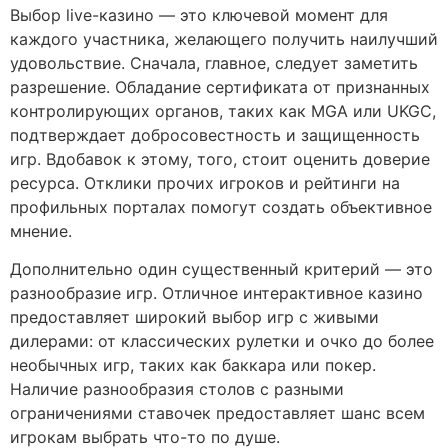
Выбор live-казино — это ключевой момент для
каждого участника, желающего получить наилучший
удовольствие. Сначала, главное, следует заметить
разрешение. Обладание сертификата от признанных
контролирующих органов, таких как MGA или UKGC,
подтверждает добросовестность и защищенность
игр. Вдобавок к этому, того, стоит оценить доверие
ресурса. Отклики прочих игроков и рейтинги на
профильных порталах помогут создать объективное
мнение.
Дополнительно один существенный критерий — это
разнообразие игр. Отличное интерактивное казино
предоставляет широкий выбор игр с живыми
дилерами: от классических рулетки и очко до более
необычных игр, таких как баккара или покер.
Наличие разнообразия столов с разными
ограничениями ставочек предоставляет шанс всем
игрокам выбрать что-то по душе.