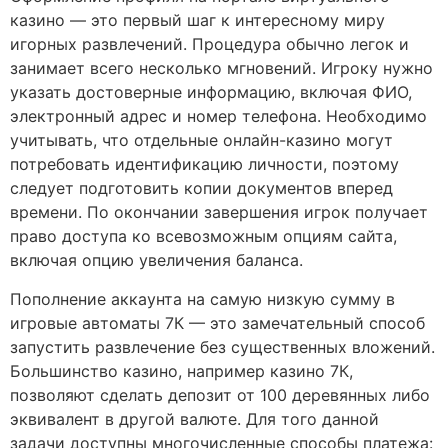
казино — это первый шаг к интересному миру
игорных развлечений. Процедура обычно легок и
занимает всего несколько мгновений. Игроку нужно
указать достоверные информацию, включая ФИО,
электронный адрес и номер телефона. Необходимо
учитывать, что отдельные онлайн-казино могут
потребовать идентификацию личности, поэтому
следует подготовить копии документов вперед
времени. По окончании завершения игрок получает
право доступа ко всевозможным опциям сайта,
включая опцию увеличения баланса.
Пополнение аккаунта на самую низкую сумму в
игровые автоматы 7К — это замечательный способ
запустить развлечение без существенных вложений.
Большинство казино, например казино 7К,
позволяют сделать депозит от 100 деревянных либо
эквивалент в другой валюте. Для того данной
задачи доступны многочисленные способы платежа: