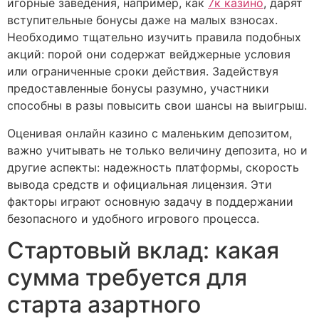
игорные заведения, например, как
7к казино
, дарят
вступительные бонусы даже на малых взносах.
Необходимо тщательно изучить правила подобных
акций: порой они содержат вейджерные условия
или ограниченные сроки действия. Задействуя
предоставленные бонусы разумно, участники
способны в разы повысить свои шансы на выигрыш.
Оценивая онлайн казино с маленьким депозитом,
важно учитывать не только величину депозита, но и
другие аспекты: надежность платформы, скорость
вывода средств и официальная лицензия. Эти
факторы играют основную задачу в поддержании
безопасного и удобного игрового процесса.
Стартовый вклад: какая
сумма требуется для
старта азартного