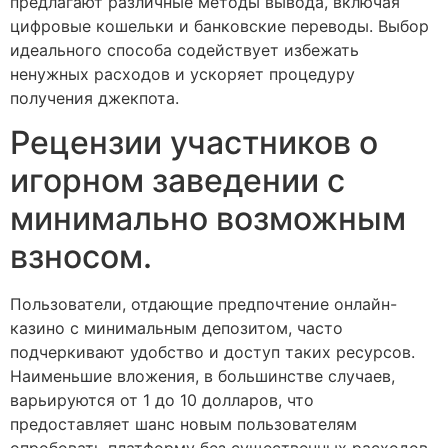
предлагают различные методы вывода, включая
цифровые кошельки и банковские переводы. Выбор
идеального способа содействует избежать
ненужных расходов и ускоряет процедуру
получения джекпота.
Рецензии участников о
игорном заведении с
минимально возможным
взносом.
Пользователи, отдающие предпочтение онлайн-
казино с минимальным депозитом, часто
подчеркивают удобство и доступ таких ресурсов.
Наименьшие вложения, в большинстве случаев,
варьируются от 1 до 10 долларов, что
предоставляет шанс новым пользователям