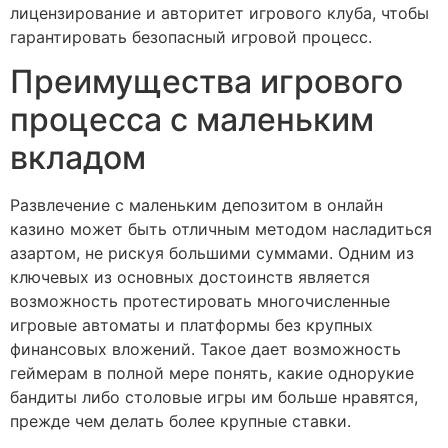
лицензирование и авторитет игрового клуба, чтобы
гарантировать безопасный игровой процесс.
Преимущества игрового
процесса с маленьким
вкладом
Развлечение с маленьким депозитом в онлайн
казино может быть отличным методом насладиться
азартом, не рискуя большими суммами. Одним из
ключевых из основных достоинств является
возможность протестировать многочисленные
игровые автоматы и платформы без крупных
финансовых вложений. Такое дает возможность
геймерам в полной мере понять, какие однорукие
бандиты либо столовые игры им больше нравятся,
прежде чем делать более крупные ставки.