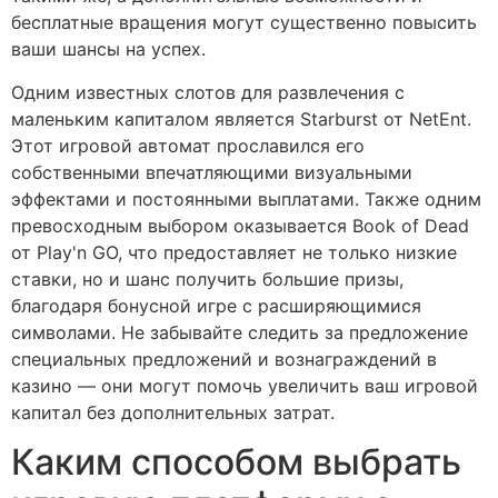
бесплатные вращения могут существенно повысить
ваши шансы на успех.
Одним известных слотов для развлечения с
маленьким капиталом является Starburst от NetEnt.
Этот игровой автомат прославился его
собственными впечатляющими визуальными
эффектами и постоянными выплатами. Также одним
превосходным выбором оказывается Book of Dead
от Play'n GO, что предоставляет не только низкие
ставки, но и шанс получить большие призы,
благодаря бонусной игре с расширяющимися
символами. Не забывайте следить за предложение
специальных предложений и вознаграждений в
казино — они могут помочь увеличить ваш игровой
капитал без дополнительных затрат.
Каким способом выбрать