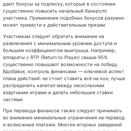
дают бонусы за подписку, которые в состоянии
существенно повысить начальный банкролл
участника. Применение подобных бонусов разумно
может привести к действительным призам.
Участникам следует обратить внимание на
развлечения с минимальным уровнем доступа и
большим коэффициентом выигрыша. Например,
аппараты с RTP (Return to Player) свыше 95%
существенно повышают возможности на победу.
Вдобавок, контроль финансами — ключевой аспект
плана действий: не стоит ставить всё на кон, лучше
распределить капитал между несколькими
азартными играми и делать небольшие ставки
частями.
При перевода финансов также следует принимать
во внимание минимальные ограничения на перевод
и возможные платежи. Многие игорных заведений