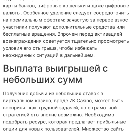
карты банков, цифровые кошельки и даже цифровые
валюты. Особенное уделение следует сосредоточить
на премиальным офертам: зачастую за первое взнос
участники получают дополнительные средства или
бесплатные вращения. Впрочем перед активацией
вознаграждения советуется тщательно просмотреть
условия его отыгрыша, чтобы избежать
неожиданных ситуаций в дальнейшем.
Выплата выигрышей с
небольших сумм
Получение добычи из небольших ставок в
виртуальном казино, вроде 7K Casino, может быть
воспринят как трудной задачей, но с грамотной
стратегией это вполне возможно. Необходимо
подобрать ресурс, которая предлагает прибыльные
опции для новых пользователей. Множество сайты