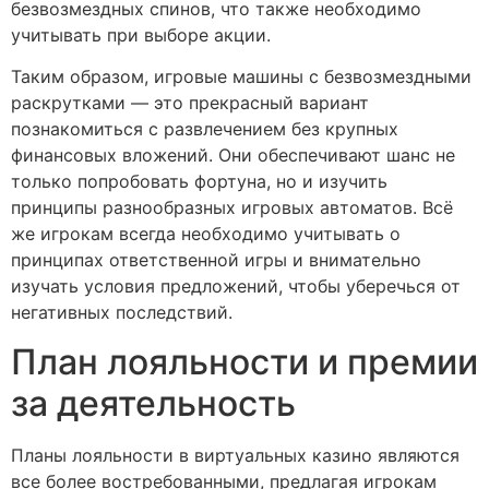
безвозмездных спинов, что также необходимо
учитывать при выборе акции.
Таким образом, игровые машины с безвозмездными
раскрутками — это прекрасный вариант
познакомиться с развлечением без крупных
финансовых вложений. Они обеспечивают шанс не
только попробовать фортуна, но и изучить
принципы разнообразных игровых автоматов. Всё
же игрокам всегда необходимо учитывать о
принципах ответственной игры и внимательно
изучать условия предложений, чтобы уберечься от
негативных последствий.
План лояльности и премии
за деятельность
Планы лояльности в виртуальных казино являются
все более востребованными, предлагая игрокам