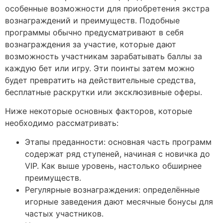
особенные возможности для приобретения экстра
вознаграждений и преимуществ. Подобные
программы обычно предусматривают в себя
вознаграждения за участие, которые дают
возможность участникам зарабатывать баллы за
каждую бет или игру. Эти поинты затем можно
будет превратить на действительные средства,
бесплатные раскрутки или эксклюзивные оферы.
Ниже некоторые основных факторов, которые
необходимо рассматривать:
Этапы преданности: основная часть программ
содержат ряд ступеней, начиная с новичка до
VIP. Как выше уровень, настолько обширнее
преимуществ.
Регулярные вознаграждения: определённые
игорные заведения дают месячные бонусы для
частых участников.