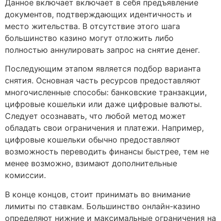
Данное включает включает в себя предъявление
документов, подтверждающих идентичность и
место жительства. В отсутствие этого шагa
большинство казино могут отложить либо
полностью аннулировать запрос на снятие денег.
Последующим этапом является подбор варианта
снятия. Основная часть ресурсов предоставляют
многочисленные способы: банковские транзакции,
цифровые кошельки или даже цифровые валюты.
Следует осознавать, что любой метод может
обладать свои ограничения и платежи. Например,
цифровые кошельки обычно предоставляют
возможность переводить финансы быстрее, тем не
менее возможно, взимают дополнительные
комиссии.
В конце концов, стоит принимать во внимание
лимиты по ставкам. Большинство онлайн-казино
определяют нижние и максимальные ограничения на