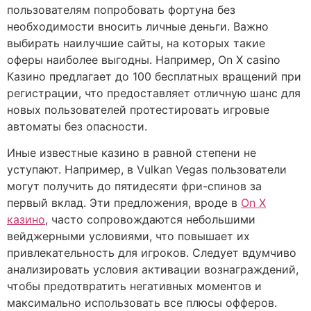
пользователям попробовать фортуна без
необходимости вносить личные деньги. Важно
выбирать наилучшие сайты, на которых такие
оферы наиболее выгодны. Например, On X casino
Казино предлагает до 100 бесплатных вращений при
регистрации, что предоставляет отличную шанс для
новых пользователей протестировать игровые
автоматы без опасности.
Иные известные казино в равной степени не
уступают. Например, в Vulkan Vegas пользователи
могут получить до пятидесяти фри-спинов за
первый вклад. Эти предложения, вроде в
On X
казино
, часто сопровождаются небольшими
вейджерными условиями, что повышает их
привлекательность для игроков. Следует вдумчиво
анализировать условия активации вознаграждений,
чтобы предотвратить негативных моментов и
максимально использовать все плюсы офферов.