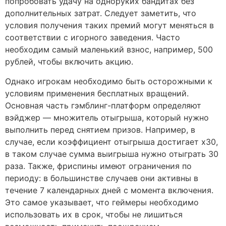
попробовать удачу на одноруких бандитах без
дополнительных затрат. Следует заметить, что
условия получения таких премий могут меняться в
соответствии с игорного заведения. Часто
необходим самый маленький взнос, например, 500
рублей, чтобы включить акцию.
Однако игрокам необходимо быть осторожными к
условиям применения бесплатных вращений.
Основная часть гэмблинг-платформ определяют
вэйджер — множитель отыгрыша, который нужно
выполнить перед снятием призов. Например, в
случае, если коэффициент отыгрыша достигает x30,
в таком случае сумма выигрыша нужно отыграть 30
раза. Также, фриспины имеют ограничения по
периоду: в большинстве случаев они активны в
течение 7 календарных дней с момента включения.
Это самое указывает, что геймеры необходимо
использовать их в срок, чтобы не лишиться