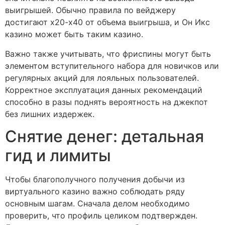
выигрышей. Обычно правила по вейджеру
достигают x20-x40 от объема выигрыша, и Он Икс
казино может быть таким казино.
Важно также учитывать, что фриспины могут быть
элементом вступительного набора для новичков или
регулярных акций для лояльных пользователей.
Корректное эксплуатация данных рекомендаций
способно в разы поднять вероятность на джекпот
без лишних издержек.
Снятие денег: детальная
гид и лимиты
Чтобы благополучного получения добычи из
виртуального казино важно соблюдать ряду
основным шагам. Сначала делом необходимо
проверить, что профиль целиком подтвержден.