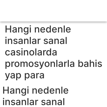
Hangi nedenle
insanlar sanal
casinolarda
promosyonlarla bahis
yap para
Hangi nedenle
insanlar sanal