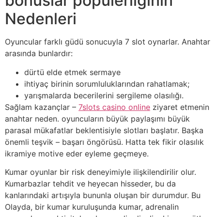
bonuslar popülerliğinin
Nedenleri
Oyuncular farklı güdü sonucuyla 7 slot oynarlar. Anahtar
arasında bunlardır:
dürtü elde etmek sermaye
ihtiyaç birinin sorumluluklarından rahatlamak;
yarışmalarda becerilerini sergileme olasılığı.
Sağlam kazançlar –
7slots casino online
ziyaret etmenin
anahtar neden. oyuncuların büyük paylaşımı büyük
parasal mükafatlar beklentisiyle slotları başlatır. Başka
önemli teşvik – başarı öngörüsü. Hatta tek fikir olasılık
ikramiye motive eder eyleme geçmeye.
Kumar oyunlar bir risk deneyimiyle ilişkilendirilir olur.
Kumarbazlar tehdit ve heyecan hisseder, bu da
kanlarındaki artışıyla bununla oluşan bir durumdur. Bu
Olayda, bir kumar kuruluşunda kumar, adrenalin