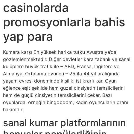
casinolarda
promosyonlarla bahis
yap para
Kumara karşı En yüksek harika tutku Avustralya’da
gözlemlenmektedir. Diğer devletler kara tabanlı ve sanal
kulüplere büyük trafik ile – ABD, Fransa, İngiltere ve
Almanya. Ortalama oyuncu – 25 ila 44 yıl aralığında
yaşam evresi döneminde kişilik, istikrarlı kâr. Oyun
eğlence eşit şekilde hem güzel cinsiyetin temsilcilerini
hem de güçlü cinsiyetin temsilcilerini çeker. Bazı
oyunlarda, örneğin bingoboom, kadın oyuncuların oranı
hakimdir.
sanal kumar platformlarının