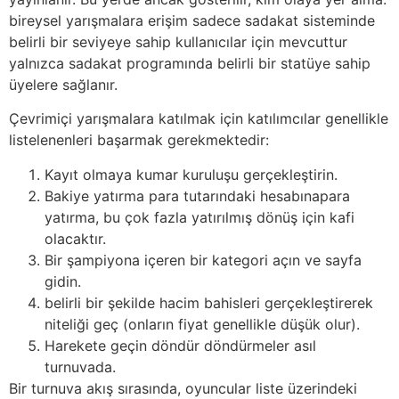
bireysel yarışmalara erişim sadece sadakat sisteminde
belirli bir seviyeye sahip kullanıcılar için mevcuttur
yalnızca sadakat programında belirli bir statüye sahip
üyelere sağlanır.
Çevrimiçi yarışmalara katılmak için katılımcılar genellikle
listelenenleri başarmak gerekmektedir:
Kayıt olmaya kumar kuruluşu gerçekleştirin.
Bakiye yatırma para tutarındaki hesabınapara
yatırma, bu çok fazla yatırılmış dönüş için kafi
olacaktır.
Bir şampiyona içeren bir kategori açın ve sayfa
gidin.
belirli bir şekilde hacim bahisleri gerçekleştirerek
niteliği geç (onların fiyat genellikle düşük olur).
Harekete geçin döndür döndürmeler asıl
turnuvada.
Bir turnuva akış sırasında, oyuncular liste üzerindeki