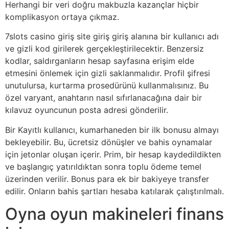
Herhangi bir veri doğru makbuzla kazançlar hiçbir
komplikasyon ortaya çıkmaz.
7slots casino giriş site giriş giriş alanına bir kullanıcı adı
ve gizli kod girilerek gerçekleştirilecektir. Benzersiz
kodlar, saldırganların hesap sayfasına erişim elde
etmesini önlemek için gizli saklanmalıdır. Profil şifresi
unutulursa, kurtarma prosedürünü kullanmalısınız. Bu
özel varyant, anahtarın nasıl sıfırlanacağına dair bir
kılavuz oyuncunun posta adresi gönderilir.
Bir Kayıtlı kullanıcı, kumarhaneden bir ilk bonusu almayı
bekleyebilir. Bu, ücretsiz dönüşler ve bahis oynamalar
için jetonlar oluşan içerir. Prim, bir hesap kaydedildikten
ve başlangıç yatırıldıktan sonra toplu ödeme temel
üzerinden verilir. Bonus para ek bir bakiyeye transfer
edilir. Onların bahis şartları hesaba katılarak çalıştırılmalı.
Oyna oyun makineleri finans