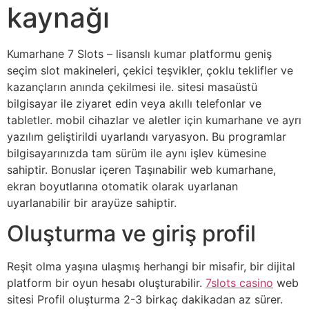
kaynağı
Kumarhane 7 Slots – lisanslı kumar platformu geniş
seçim slot makineleri, çekici teşvikler, çoklu teklifler ve
kazançların anında çekilmesi ile. sitesi masaüstü
bilgisayar ile ziyaret edin veya akıllı telefonlar ve
tabletler. mobil cihazlar ve aletler için kumarhane ve ayrı
yazılım geliştirildi uyarlandı varyasyon. Bu programlar
bilgisayarınızda tam sürüm ile aynı işlev kümesine
sahiptir. Bonuslar içeren Taşınabilir web kumarhane,
ekran boyutlarına otomatik olarak uyarlanan
uyarlanabilir bir arayüze sahiptir.
Oluşturma ve giriş profil
Reşit olma yaşına ulaşmış herhangi bir misafir, bir dijital
platform bir oyun hesabı oluşturabilir.
7slots casino
web
sitesi Profil oluşturma 2-3 birkaç dakikadan az sürer.