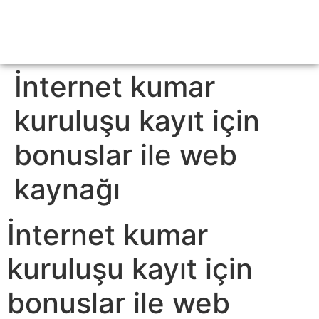
İnternet kumar
kuruluşu kayıt için
bonuslar ile web
kaynağı
İnternet kumar
kuruluşu kayıt için
bonuslar ile web