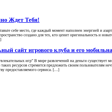
но Ждет Тебя!
вьте себе место, где каждый момент наполнен энергией и азарто
ространство создано для тех, кто ценит оригинальность и нова
]
ьный сайт игрового клуба и его мобильн
увлекательных игр” В мире развлечений на деньги существует 
аких ресурсов стремится предложить своим пользователям нечт
ву предоставляемого сервиса. […]